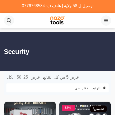
توصيل ل 58
ولاية
|
هاتف
👈
0776768584
القائمة
Security
عرض ⁦5⁩ من كل النتائج
عرض:
25
50
الكل
-52%
تخفيض!