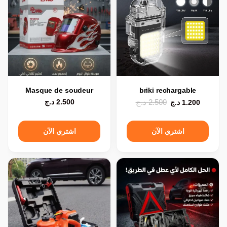
Masque de soudeur
briki rechargable
2.500
د.ج
2.500
د.ج
1.200
د.ج
اشتري الآن
اشتري الآن