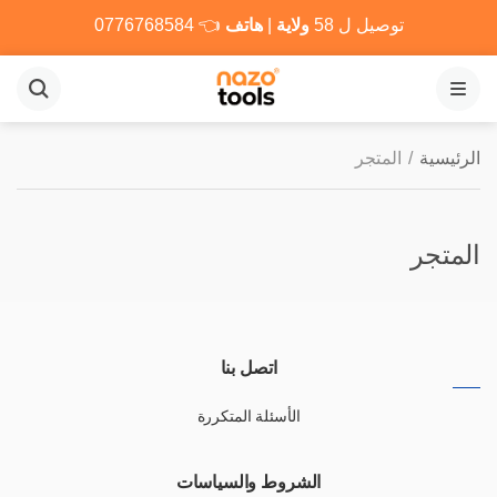
توصيل ل 58
ولاية
|
هاتف
👈
0776768584
القائمة
الرئيسية
/
المتجر
المتجر
اتصل بنا
الأسئلة المتكررة
الشروط والسياسات